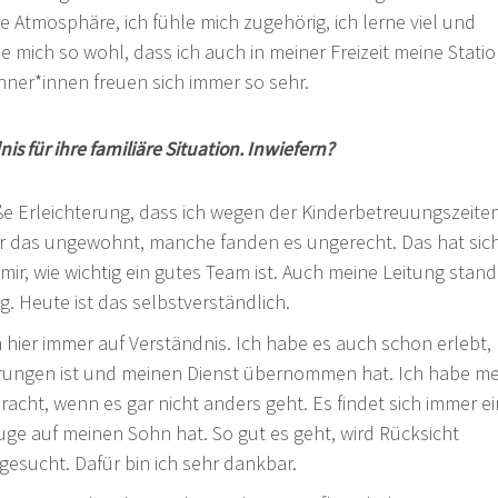
re Atmosphäre, ich fühle mich zugehörig, ich lerne viel und
le mich so wohl, dass ich auch in meiner Freizeit meine Stati
ner*innen freuen sich immer so sehr.
is für ihre familiäre Situation. Inwiefern?
oße Erleichterung, dass ich wegen der Kinderbetreuungszeite
r das ungewohnt, manche fanden es ungerecht. Das hat sic
mir, wie wichtig ein gutes Team ist. Auch meine Leitung stand
. Heute ist das selbstverständlich.
 hier immer auf Verständnis. Ich habe es auch schon erlebt,
sprungen ist und meinen Dienst übernommen hat. Ich habe me
acht, wenn es gar nicht anders geht. Es findet sich immer ei
uge auf meinen Sohn hat. So gut es geht, wird Rücksicht
sucht. Dafür bin ich sehr dankbar.