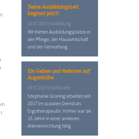
Deine Ausbildungszeit
beginnt jetzt!
on
10.07.2023 | Ausbildung
Wir bieten Ausbildungsplätze in
der Pflege, der Hauswirtschaft
und der Verwaltung.
n
h
Ein Geben und Nehmen auf
Augenhöhe
09.07.2023 | Fachkräfte
Stephanie Grüning arbeitet seit
2017 im sozialen Dienst als
in
Ergotherapeutin. Vorher war sie
n
15 Jahre in einer anderen
Alteneinrichtung tätig.