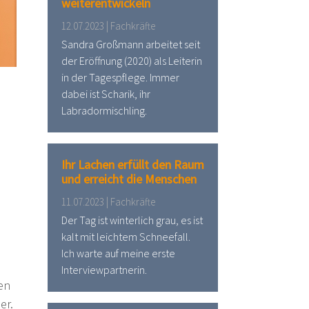
weiterentwickeln
12.07.2023 | Fachkräfte
Sandra Großmann arbeitet seit
der Eröffnung (2020) als Leiterin
in der Tagespflege. Immer
dabei ist Scharik, ihr
Labradormischling.
Ihr Lachen erfüllt den Raum
und erreicht die Menschen
11.07.2023 | Fachkräfte
Der Tag ist winterlich grau, es ist
kalt mit leichtem Schneefall.
Ich warte auf meine erste
Interviewpartnerin.
ten
er.