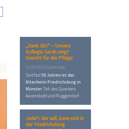
„Dank Dir!“ – Unsere
Kollegin Sarah zeigt
Gesicht für die Pflege
02.09.2025 | Fachkräfte
Seit fast
50 Jahren ist das
Altenheim Friedrichsburg in
Münster
Teil des Quartiers
Aaseestadt und Pluggendorf.
Jede*r der will, kann sich in
der Friedrichsburg