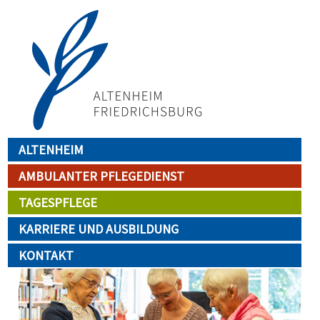
Direkt
zum
Inhalt
Main navigation
ALTENHEIM
AMBULANTER PFLEGEDIENST
TAGESPFLEGE
KARRIERE UND AUSBILDUNG
KONTAKT
Image
Im